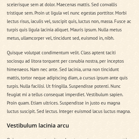
scelerisque sem at dolor. Maecenas mattis. Sed convallis
tristique sem. Proin ut ligula vel nunc egestas porttitor. Morbi
lectus risus, iaculis vel, suscipit quis, luctus non, massa. Fusce ac
turpis quis ligula lacinia aliquet. Mauris ipsum. Nulla metus
metus, ullamcorper vel, tincidunt sed, euismod in, nibh.
Quisque volutpat condimentum velit. Class aptent taciti
sociosqu ad litora torquent per conubia nostra, per inceptos
himenaeos. Nam nec ante. Sed lacinia, urna non tincidunt
mattis, tortor neque adipiscing diam, a cursus ipsum ante quis
turpis. Nulla facilisi. Ut fringilla. Suspendisse potenti. Nunc
feugiat mi a tellus consequat imperdiet. Vestibulum sapien.
Proin quam. Etiam ultrices. Suspendisse in justo eu magna
luctus suscipit. Sed lectus. Integer euismod lacus luctus magna.
Vestibulum lacinia arcu