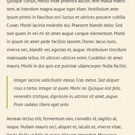
Quisque cursus, metus vitae pharetra auctor, sem massa mattis
sem, at interdum magna augue eget diam. Vestibulum ante
ipsum primis in faucibus orci luctus et ultrices posuere cubilia
Curae; Morbi lacinia molestie dui. Praesent blandit dolor. Sed
non quam. In vel mi sit amet augue congue elementum. Morbi
in ipsum sit amet pede facilisis laoreet. Donec lacus nunc,
viverra nec, blandit vel, egestas et, augue. Vestibulum tincidunt
malesuada tellus. Ut ultrices ultrices enim. Curabitur sit amet
mauris. Morbi in dui quis est pulvinar ullamcorper. Nulla facilisi.
Integer lacinia sollicitudin massa. Cras metus. Sed aliquet
risus a tortor. Integer id quam. Morbi mi. Quisque nisl felis,
venenatis tristique, dignissim in, ultrices sit amet, augue.
Proin sodales libero eget ante.
Aenean lectus elit, fermentum non, convallis id, sagittis at,
neque. Nullam mauris orci, aliquet et, iaculis et, viverra vitae,
ligula. Nulla ut felis in purus aliquam imperdiet. Maecenas