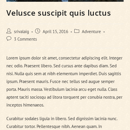
Velusce suscipit quis luctus
Post
Post
Post
srivalaig
April 15, 2016
Adventure
author:
published:
category:
Post
3 Comments
comments:
Lorem ipsum dolor sit amet, consectetur adipiscing elit. Integer
nec odio. Praesent libero. Sed cursus ante dapibus diam. Sed
nisi. Nulla quis sem at nibh elementum imperdiet. Duis sagittis
ipsum. Praesent mauris. Fusce nec tellus sed augue semper
porta. Mauris massa. Vestibulum lacinia arcu eget nulla. Class
aptent taciti sociosqu ad litora torquent per conubia nostra, per
inceptos himenaeos.
Curabitur sodales ligula in libero. Sed dignissim lacinia nunc.
Curabitur tortor. Pellentesque nibh. Aenean quam. In