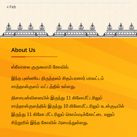
« Feb
About Us
ஸ்ரீவாலை குருசுவாமி கோவில்.
இந்த புண்ணிய திருத்தலம் சிதம்பரனார் மாவட்டம்
சாத்தான்குளம் வட்டத்தில் உள்ளது.
திசையன்விளையில் இருந்து 11 கிலோமீட்டரிலும்
சாத்தான்குளத்தில் இருந்து 10 கிலோமீட்டரிலும் உடன்குடியில்
இருந்து 11 கிலோ மீட்டரிலும் கொம்மடிக்கோட்டை எனும்
சிற்றூரில் இந்த கோவில் அமைந்துள்ளது.