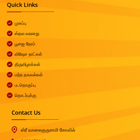
Quick Links
முகப்பு
ஸ்தல வரலாறு
பூஜை நேரம்
விஷேச நாட்கள்
திருவிழாக்கள்
மற்ற தகவல்கள்
படதொகுப்பு
தொடர்புக்கு
Contact Us
ஸ்ரீ வாலைகுருசாமி கோவில்