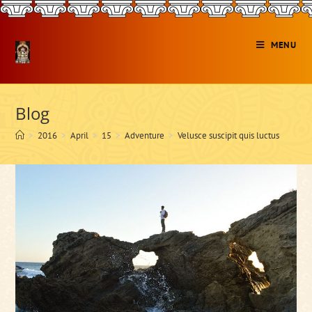
Skip
to
content
MENU
Blog
>
2016
>
April
>
15
>
Adventure
>
Velusce suscipit quis luctus