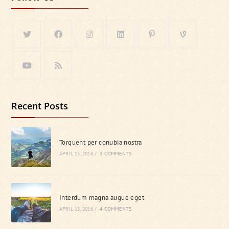
Recent Posts
Torquent per conubia nostra
APRIL 15, 2016
/
3 COMMENTS
Interdum magna augue eget
APRIL 15, 2016
/
4 COMMENTS