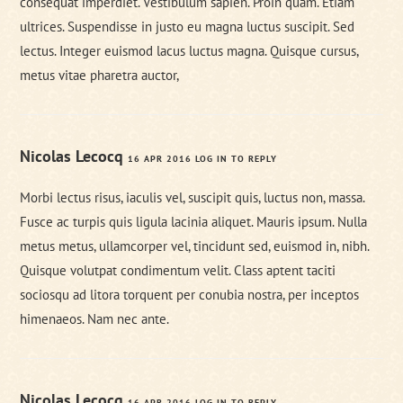
consequat imperdiet. Vestibulum sapien. Proin quam. Etiam
ultrices. Suspendisse in justo eu magna luctus suscipit. Sed
lectus. Integer euismod lacus luctus magna. Quisque cursus,
metus vitae pharetra auctor,
Nicolas Lecocq
16 APR 2016
LOG IN TO REPLY
Morbi lectus risus, iaculis vel, suscipit quis, luctus non, massa.
Fusce ac turpis quis ligula lacinia aliquet. Mauris ipsum. Nulla
metus metus, ullamcorper vel, tincidunt sed, euismod in, nibh.
Quisque volutpat condimentum velit. Class aptent taciti
sociosqu ad litora torquent per conubia nostra, per inceptos
himenaeos. Nam nec ante.
Nicolas Lecocq
16 APR 2016
LOG IN TO REPLY