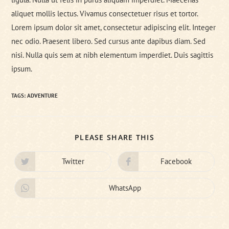
aliquet mollis lectus. Vivamus consectetuer risus et tortor.
Lorem ipsum dolor sit amet, consectetur adipiscing elit. Integer
nec odio. Praesent libero. Sed cursus ante dapibus diam. Sed
nisi. Nulla quis sem at nibh elementum imperdiet. Duis sagittis
ipsum.
TAGS:
ADVENTURE
SHARE
PLEASE SHARE THIS
THIS
CONTENT
Twitter
Facebook
Opens
Opens
in
in
a
a
new
new
WhatsApp
Opens
window
window
in
a
new
window